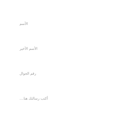
تواصل معـنا
Name
Last name
Your Phone*
Message*